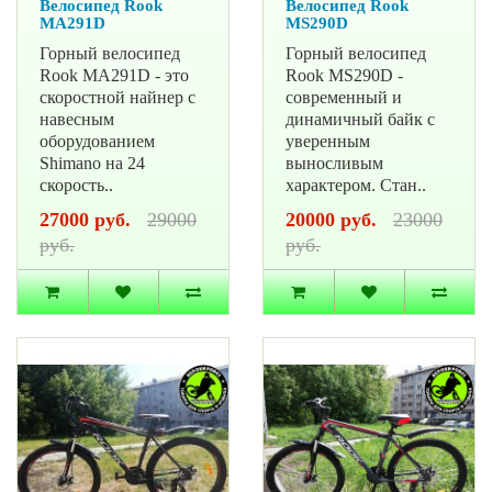
Велосипед Rook
Велосипед Rook
MA291D
MS290D
Горный велосипед
Горный велосипед
Rook MA291D - это
Rook MS290D -
скоростной найнер с
современный и
навесным
динамичный байк с
оборудованием
уверенным
Shimano на 24
выносливым
скорость..
характером. Стан..
27000 руб.
29000
20000 руб.
23000
руб.
руб.