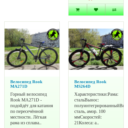
Велосипед Rook
Велосипед Rook
MA271D
MS264D
Горный велосипед
Характеристики:Рама:
Rook MA271D -
стальВынос:
подойдёт для катания
полуинтегрированныйВил
по пересечённой
сталь, амор. 100
местности. Лёгкая
ммСкоростей:
рама из сплава..
21Колеса: а..