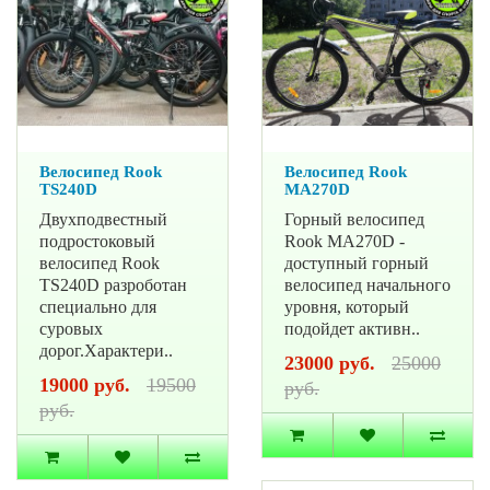
Велосипед Rook
Велосипед Rook
TS240D
MA270D
Двухподвестный
Горный велосипед
подростоковый
Rook MA270D -
велосипед Rook
доступный горный
TS240D разроботан
велосипед начального
специально для
уровня, который
суровых
подойдет активн..
дорог.Характери..
23000 руб.
25000
19000 руб.
19500
руб.
руб.