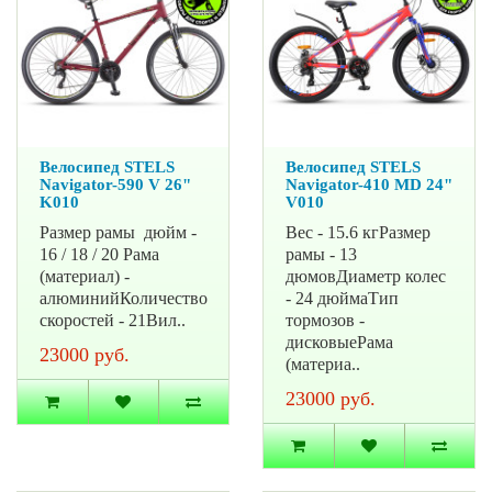
Велосипед STELS
Велосипед STELS
Navigator-590 V 26"
Navigator-410 MD 24"
K010
V010
Размер рамы дюйм -
Вес - 15.6 кгРазмер
16 / 18 / 20 Рама
рамы - 13
(материал) -
дюмовДиаметр колес
алюминийКоличество
- 24 дюймаТип
скоростей - 21Вил..
тормозов -
дисковыеРама
23000 руб.
(материа..
23000 руб.