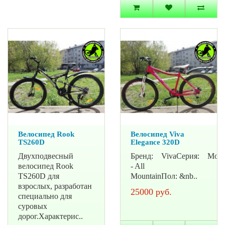
Велосипед Rook
Велосипед Viva
TS260D
Elegance 320D
Двухподвесный
Бренд: VivaСерия: Moun
велосипед Rook
- All
TS260D для
MountainПол: &nb..
взрослых, разработан
25000 руб.
специально для
суровых
дорог.Характерис..