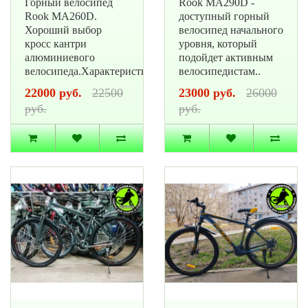
Горный велосипед
Rook MA290D -
Rook MA260D.
доступный горный
Хороший выбор
велосипед начального
кросс кантри
уровня, который
алюминиевого
подойдет активным
велосипеда.Характеристики:Рама..
велосипедистам..
22000 руб.
22500
23000 руб.
26000
руб.
руб.