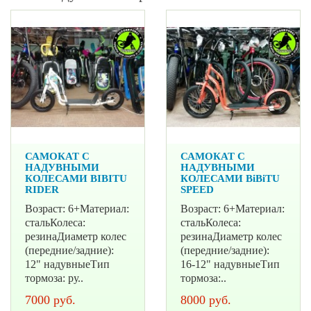
САМОКАТ С
САМОКАТ С
НАДУВНЫМИ
НАДУВНЫМИ
КОЛЕСАМИ BIBITU
КОЛЕСАМИ BiBiTU
RIDER
SPEED
Возраст: 6+Материал:
Возраст: 6+Материал:
стальКолеса:
стальКолеса:
резинаДиаметр колес
резинаДиаметр колес
(передние/задние):
(передние/задние):
12" надувныеТип
16-12" надувныеТип
тормоза: ру..
тормоза:..
7000 руб.
8000 руб.