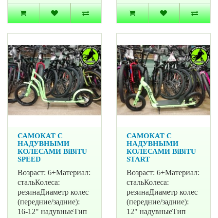
САМОКАТ С
САМОКАТ С
НАДУВНЫМИ
НАДУВНЫМИ
КОЛЕСАМИ BiBiTU
КОЛЕСАМИ BiBiTU
SPEED
START
Возраст: 6+Материал:
Возраст: 6+Материал:
стальКолеса:
стальКолеса:
резинаДиаметр колес
резинаДиаметр колес
(передние/задние):
(передние/задние):
16-12" надувныеТип
12" надувныеТип