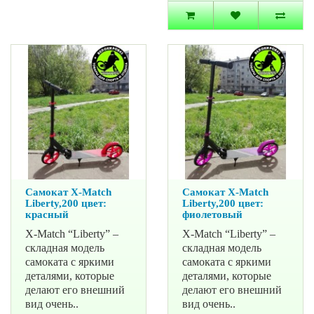
Самокат X-Match
Самокат X-Match
Liberty,200 цвет:
Liberty,200 цвет:
красный
фиолетовый
X-Match “Liberty” –
X-Match “Liberty” –
складная модель
складная модель
самоката с яркими
самоката с яркими
деталями, которые
деталями, которые
делают его внешний
делают его внешний
вид очень..
вид очень..