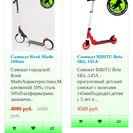
Самокат Rook Madis
Самокат BIBITU Beta
200мм
SKL-145A
Самокат городской
Самокат BiBiTU Beta
Rook
SKL-145A -
MadisХарактеристики:Материал:
прогулочный детский
алюминий 50%, сталь
самокат с колесами
50%Платформа/рама:
145ммПодходит:детям
заниженн..
с 5 лет и ..
4000 руб.
5500
4500 руб.
руб.