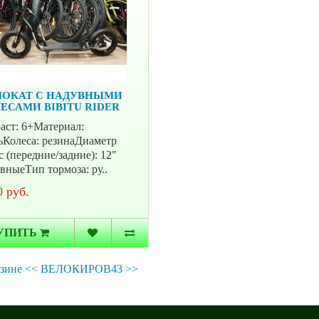
ОКАТ С НАДУВНЫМИ
ЕСАМИ BIBITU RIDER
аст: 6+Материал:
ьКолеса: резинаДиаметр
с (передние/задние): 12"
вныеТип тормоза: ру..
 руб.
УПИТЬ
агазине << ВЕЛОКИРОВ43 >>