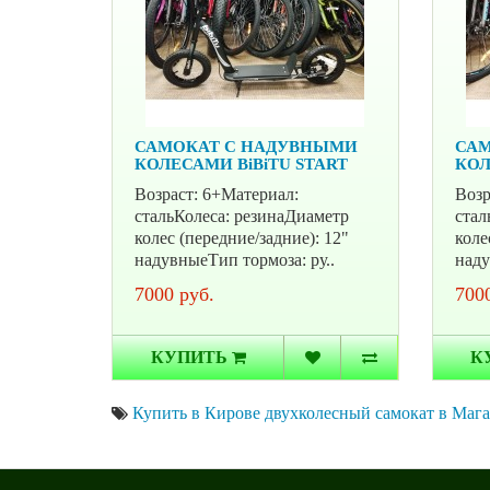
САМОКАТ С НАДУВНЫМИ
САМ
КОЛЕСАМИ BiBiTU START
КОЛ
Возраст: 6+Материал:
Возр
стальКолеса: резинаДиаметр
стал
колес (передние/задние): 12"
коле
надувныеТип тормоза: ру..
наду
7000 руб.
7000
КУПИТЬ
К
Купить в Кирове двухколесный самокат в М