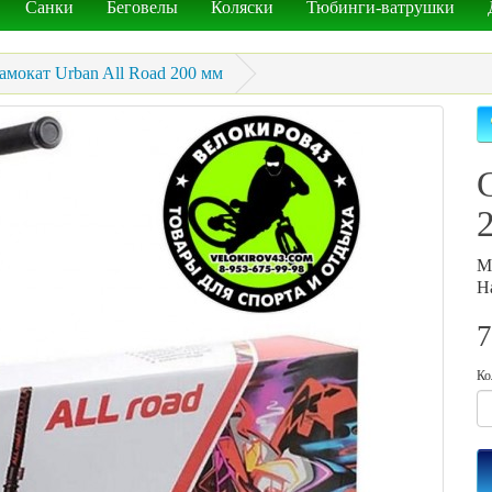
Санки
Беговелы
Коляски
Тюбинги-ватрушки
амокат Urban All Road 200 мм
М
Н
7
Ко