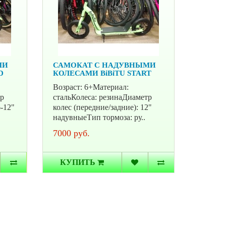
МИ
САМОКАТ С НАДУВНЫМИ
D
КОЛЕСАМИ BiBiTU START
Возраст: 6+Материал:
тр
стальКолеса: резинаДиаметр
6-12"
колес (передние/задние): 12"
надувныеТип тормоза: ру..
7000 руб.
КУПИТЬ