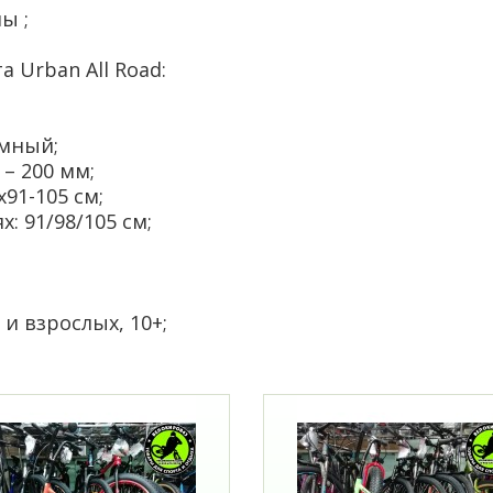
ы ;
 Urban All Road:
мный;
– 200 мм;
91-105 см;
 91/98/105 см;
и взрослых, 10+;