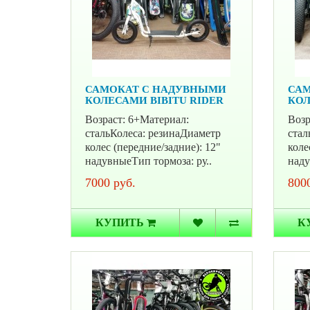
САМОКАТ С НАДУВНЫМИ
САМ
КОЛЕСАМИ BIBITU RIDER
КОЛ
Возраст: 6+Материал:
Возр
стальКолеса: резинаДиаметр
стал
колес (передние/задние): 12"
коле
надувныеТип тормоза: ру..
наду
7000 руб.
8000
КУПИТЬ
К