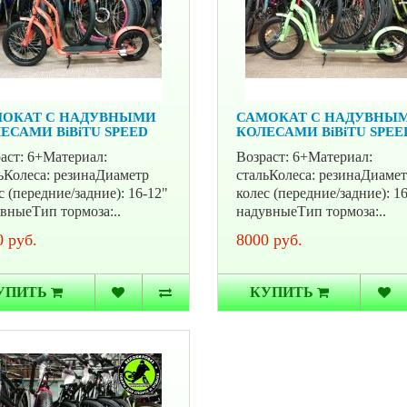
ОКАТ С НАДУВНЫМИ
САМОКАТ С НАДУВНЫ
ЕСАМИ BiBiTU SPEED
КОЛЕСАМИ BiBiTU SPEE
аст: 6+Материал:
Возраст: 6+Материал:
ьКолеса: резинаДиаметр
стальКолеса: резинаДиаме
с (передние/задние): 16-12"
колес (передние/задние): 1
вныеТип тормоза:..
надувныеТип тормоза:..
 руб.
8000 руб.
УПИТЬ
КУПИТЬ