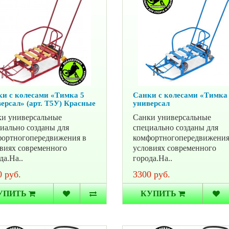
и с колесами «Тимка 5
Санки с колесами «Тимка
ерсал» (арт. Т5У) Красные
универсал
и универсальные
Санки универсальные
иально созданы для
специально созданы для
ортногопередвижения в
комфортногопередвижения
виях современного
условиях современного
да.На..
города.На..
 руб.
3300 руб.
УПИТЬ
КУПИТЬ