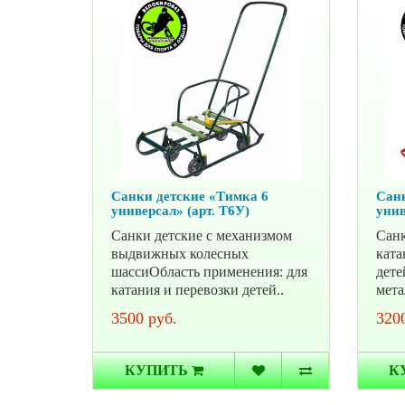
Санки детские «Тимка 6
Санк
универсал» (арт. Т6У)
унив
Санки детские с механизмом
Санк
выдвижных колесных
ката
шассиОбласть применения: для
дете
катания и перевозки детей..
мета
3500 руб.
3200
КУПИТЬ
К