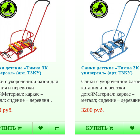
и детские «Тимка 3К
Санки детские «Тимка 3К
ерсал» (арт. Т3КУ)
универсал» (арт. Т3КУ)
и с укороченной базой для
Санки с укороченной базой
ния и перевозки
катания и перевозки
йМатериал: каркас –
детейМатериал: каркас –
лл; сидение – деревянн..
металл; сидение – деревянн
 руб.
3200 руб.
УПИТЬ
КУПИТЬ