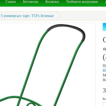
Санки
Беговелы
Коляски
Тюбинги-ватрушки
5 универсал» (арт. Т5У) Зеленые
П
В
М
Н
3
Ко