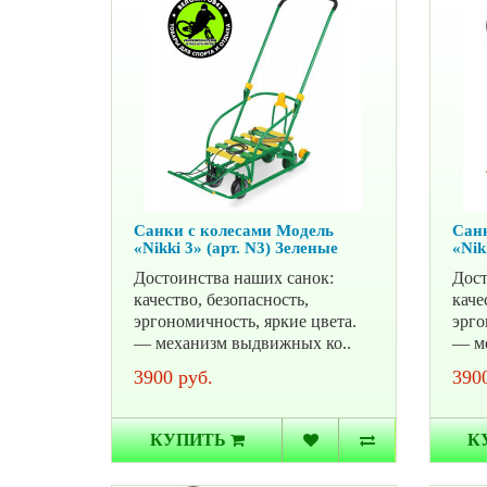
Санки с колесами Модель
Санк
«Nikki 3» (арт. N3) Зеленые
«Nik
Достоинства наших санок:
Дост
качество, безопасность,
каче
эргономичность, яркие цвета.
эрго
— механизм выдвижных ко..
— ме
3900 руб.
3900
КУПИТЬ
К