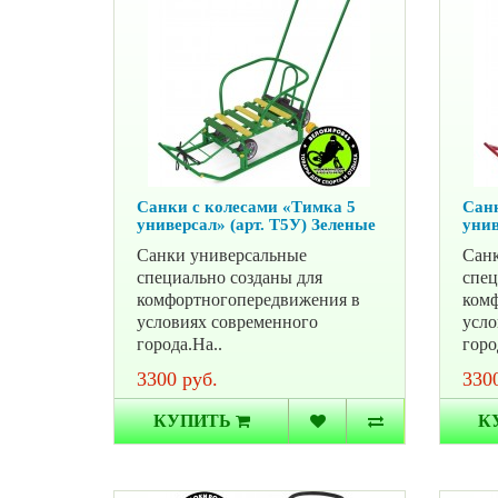
Санки с колесами «Тимка 5
Санк
универсал» (арт. Т5У) Зеленые
унив
Санки универсальные
Санк
специально созданы для
спец
комфортногопередвижения в
комф
условиях современного
усло
города.На..
горо
3300 руб.
3300
КУПИТЬ
К