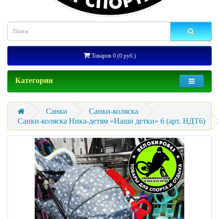
Товаров 0 (0 руб.)
Категории
Санки
Санки-коляска
Санки-коляска Ника-детям «Наши детки» 6 (арт. НДТ6)