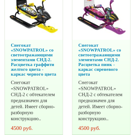
Снегокат
Снегокат
«SNOWPATROL» со
«SNOWPATROL» со
светоотражающими
светоотражающими
элементами СНД-2.
элементами СНД-2.
Расцветка граффити
Расцветка пинк -
желтого цвета -
каркас сиреневого
каркас черного цвета
цвета
Снегокат
Снегокат
«SNOWPATROL»
«SNOWPATROL»
СНД-2 с обтекателем
СНД-2 с обтекателем
предназначен для
предназначен для
детей. Имеет сборно-
детей. Имеет сборно-
разборную
разборную
конструкцию..
конструкцию..
4500 руб.
4500 руб.