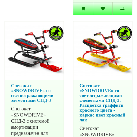
Снегокат
Снегокат
«SNOWDRIVE» со
«SNOWDRIVE» со
светоотражающими
светоотражающими
элементами СНД-3
элементами СНД-3.
Расцветка граффити
Снегокат
красного цвета -
«SNOWDRIVE»
каркас цвет красный
лак
СНД-3 с системой
амортизации
Снегокат
предназначен для
«SNOWDRIVE»