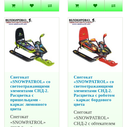
Снегокат
Снегокат
«SNOWPATROL» со
«SNOWPATROL» со
светоотражающими
светоотражающими
элементами СНД-2.
элементами СНД-2.
Расцветка с
Расцветка с роботом
пришельцами -
- каркас бордового
каркас лимонного
цвета
цвета
Снегокат
Снегокат
«SNOWPATROL»
«SNOWPATROL»
СНД-2 с обтекателем