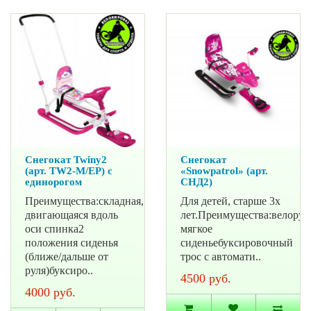
Снегокат Twiny2
Снегокат
(арт. TW2-М/ЕР) с
«Snowpatrol» (арт.
единорогом
СНД2)
Преимущества:складная,
Для детей, старше 3х
двигающаяся вдоль
лет.Преимущества:велорул
оси спинка2
мягкое
положения сиденья
сиденьебуксировочный
(ближе/дальше от
трос с автомати..
руля)буксиро..
4500 руб.
4000 руб.