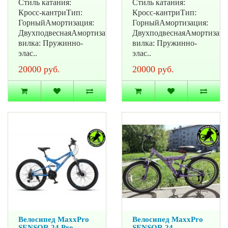
Стиль катания:
Стиль катания:
Кросс-кантриТип:
Кросс-кантриТип:
ГорныйАмортизация:
ГорныйАмортизация:
ДвухподвеснаяАмортизационная
ДвухподвеснаяАмортизац
вилка: Пружинно-
вилка: Пружинно-
элас..
элас..
20000 руб.
20000 руб.
Велосипед MaxxPro
Велосипед MaxxPro
SENSOR 24 Pro
SENSOR 24