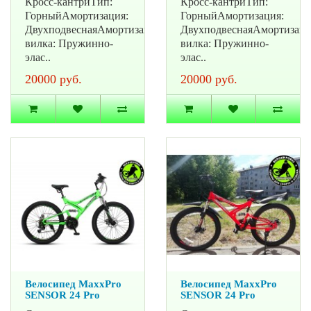
Кросс-кантриТип:
Кросс-кантриТип:
ГорныйАмортизация:
ГорныйАмортизация:
ДвухподвеснаяАмортизационная
ДвухподвеснаяАмортизац
вилка: Пружинно-
вилка: Пружинно-
элас..
элас..
20000 руб.
20000 руб.
Велосипед MaxxPro
Велосипед MaxxPro
SENSOR 24 Pro
SENSOR 24 Pro