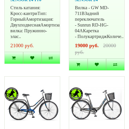
Стиль катания:
Вилка - GW MD-
Кросс-кантриТип:
711BЗадний
ГорныйАмортизация:
переключатель
ДвухподвеснаяАмортизационная
- Sunrun RD-HG-
вилка: Пружинно-
04AКаретка
элас..
- ПолукартриджКоличе..
21000 руб.
19000 руб.
20000
руб.