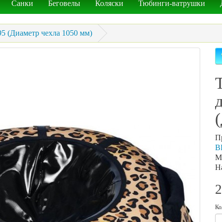
Санки
Беговелы
Коляски
Тюбинги-ватрушки
5 (Диаметр чехла 1050 мм)
П
В
М
Н
2
Ко