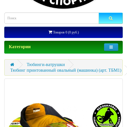
Товаров 0 (0 руб.)
Категории
Тюбинги-ватрушки
Тюбинг принтованный овальный (машинка) (арт. ТБМ1)