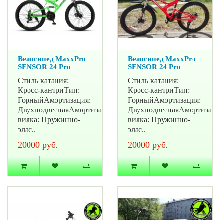
Велосипед MaxxPro
Велосипед MaxxPro
SENSOR 24 Pro
SENSOR 24 Pro
Стиль катания:
Стиль катания:
Кросс-кантриТип:
Кросс-кантриТип:
ГорныйАмортизация:
ГорныйАмортизация:
ДвухподвеснаяАмортизационная
ДвухподвеснаяАмортизац
вилка: Пружинно-
вилка: Пружинно-
элас..
элас..
20000 руб.
20000 руб.