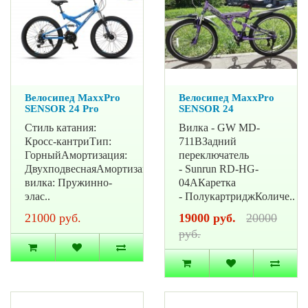
Велосипед MaxxPro
Велосипед MaxxPro
SENSOR 24 Pro
SENSOR 24
Стиль катания:
Вилка - GW MD-
Кросс-кантриТип:
711BЗадний
ГорныйАмортизация:
переключатель
ДвухподвеснаяАмортизационная
- Sunrun RD-HG-
вилка: Пружинно-
04AКаретка
элас..
- ПолукартриджКоличе..
21000 руб.
19000 руб.
20000
руб.