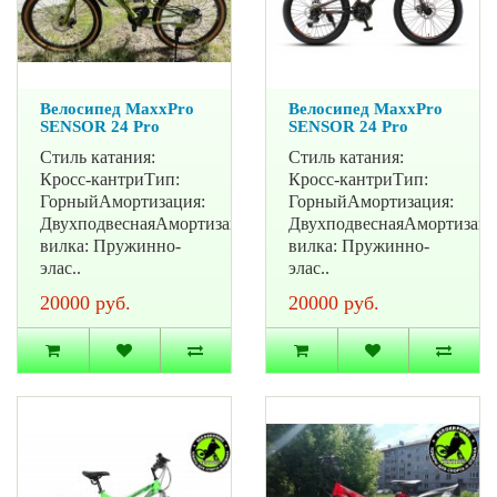
Велосипед MaxxPro
Велосипед MaxxPro
SENSOR 24 Pro
SENSOR 24 Pro
Стиль катания:
Стиль катания:
Кросс-кантриТип:
Кросс-кантриТип:
ГорныйАмортизация:
ГорныйАмортизация:
ДвухподвеснаяАмортизационная
ДвухподвеснаяАмортизац
вилка: Пружинно-
вилка: Пружинно-
элас..
элас..
20000 руб.
20000 руб.