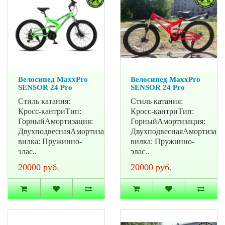
Велосипед MaxxPro
Велосипед MaxxPro
SENSOR 24 Pro
SENSOR 24 Pro
Стиль катания:
Стиль катания:
Кросс-кантриТип:
Кросс-кантриТип:
ГорныйАмортизация:
ГорныйАмортизация:
ДвухподвеснаяАмортизационная
ДвухподвеснаяАмортизац
вилка: Пружинно-
вилка: Пружинно-
элас..
элас..
20000 руб.
20000 руб.