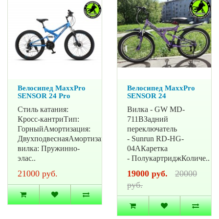
Велосипед MaxxPro
Велосипед MaxxPro
SENSOR 24 Pro
SENSOR 24
Стиль катания:
Вилка - GW MD-
Кросс-кантриТип:
711BЗадний
ГорныйАмортизация:
переключатель
ДвухподвеснаяАмортизационная
- Sunrun RD-HG-
вилка: Пружинно-
04AКаретка
элас..
- ПолукартриджКоличе..
21000 руб.
19000 руб.
20000
руб.