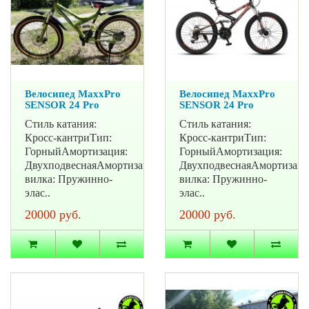
Велосипед MaxxPro
Велосипед MaxxPro
SENSOR 24 Pro
SENSOR 24 Pro
Стиль катания:
Стиль катания:
Кросс-кантриТип:
Кросс-кантриТип:
ГорныйАмортизация:
ГорныйАмортизация:
ДвухподвеснаяАмортизационная
ДвухподвеснаяАмортизац
вилка: Пружинно-
вилка: Пружинно-
элас..
элас..
20000 руб.
20000 руб.