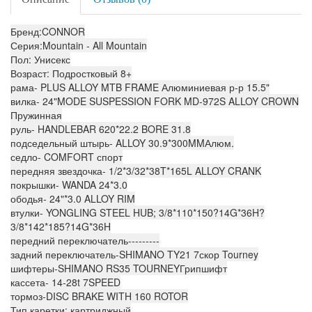
Бренд:CONNOR
Серия:Mountain - All Mountain
Пол: Унисекс
Возраст: Подростковый 8+
рама- PLUS ALLOY MTB FRAME Алюминиевая р-р 15.5"
вилка- 24"MODE SUSPESSION FORK MD-972S ALLOY CROWN
Пружинная
руль- HANDLEBAR 620*22.2 BORE 31.8
подседельный штырь- ALLOY 30.9*300MMАлюм.
седло- COMFORT спорт
передняя звездочка- 1/2*3/32*38T*165L ALLOY CRANK
покрышки- WANDA 24*3.0
ободья- 24"*3.0 ALLOY RIM
втулки- YONGLING STEEL HUB; 3/8*110*150?14G*36H?
3/8*142*185?14G*36H
передний переключатель---------
задний переключатель-SHIMANO TY21 7скор Tourney
шифтеры-SHIMANO RS35 TOURNEYГрипшифт
кассета- 14-28t 7SPEED
тормоз-DISC BRAKE WITH 160 ROTOR
Тип каретки: картриджный