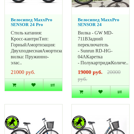
Велосипед MaxxPro
Велосипед MaxxPro
SENSOR 24 Pro
SENSOR 24
Стиль катания:
Вилка - GW MD-
Кросс-кантриТип:
711BЗадний
ГорныйАмортизация:
переключатель
ДвухподвеснаяАмортизационная
- Sunrun RD-HG-
вилка: Пружинно-
04AКаретка
элас..
- ПолукартриджКоличе..
21000 руб.
19000 руб.
20000
руб.