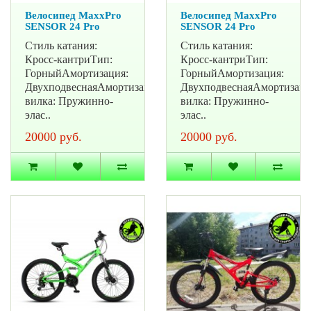
Велосипед MaxxPro
Велосипед MaxxPro
SENSOR 24 Pro
SENSOR 24 Pro
Стиль катания:
Стиль катания:
Кросс-кантриТип:
Кросс-кантриТип:
ГорныйАмортизация:
ГорныйАмортизация:
ДвухподвеснаяАмортизационная
ДвухподвеснаяАмортизац
вилка: Пружинно-
вилка: Пружинно-
элас..
элас..
20000 руб.
20000 руб.