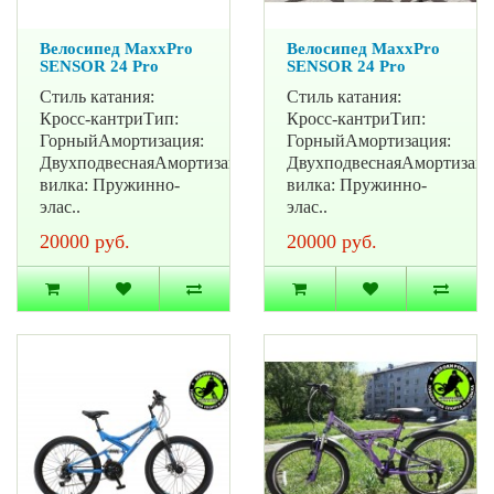
Велосипед MaxxPro
Велосипед MaxxPro
SENSOR 24 Pro
SENSOR 24 Pro
Стиль катания:
Стиль катания:
Кросс-кантриТип:
Кросс-кантриТип:
ГорныйАмортизация:
ГорныйАмортизация:
ДвухподвеснаяАмортизационная
ДвухподвеснаяАмортизац
вилка: Пружинно-
вилка: Пружинно-
элас..
элас..
20000 руб.
20000 руб.