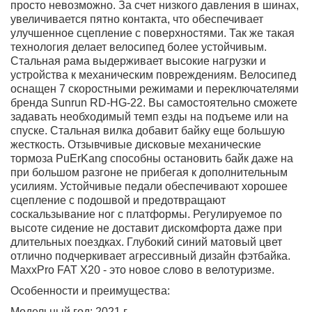
просто невозможно. За счет низкого давления в шинах,
увеличивается пятно контакта, что обеспечивает
улучшенное сцепление с поверхностями. Так же такая
технология делает велосипед более устойчивым.
Стальная рама выдерживает высокие нагрузки и
устройства к механическим повреждениям. Велосипед
оснащен 7 скоростными режимами и переключателями
бренда Sunrun RD-HG-22. Вы самостоятельно сможете
задавать необходимый темп езды на подъеме или на
спуске. Стальная вилка добавит байку еще большую
жесткость. Отзывчивые дисковые механические
тормоза PuErKang способны остановить байк даже на
при большом разгоне не прибегая к дополнительным
усилиям. Устойчивые педали обеспечивают хорошее
сцепление с подошвой и предотвращают
соскальзывание ног с платформы. Регулируемое по
высоте сидение не доставит дискомфорта даже при
длительных поездках. Глубокий синий матовый цвет
отлично подчеркивает агрессивный дизайн фэтбайка.
MaxxPro FAT X20 - это новое слово в велотуризме.
Особенности и преимущества:
Модельный год: 2021 г