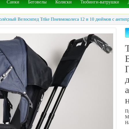
Санки
Беговелы
Коляски
Тюбинги-ватрушки
олёсный Велосипед Trike Пневмоколеса 12 и 10 дюймов с анти
П
М
Н