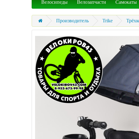
Велосипеды
Велозапчасти
Самокаты
Производитель
Trike
Трёхк