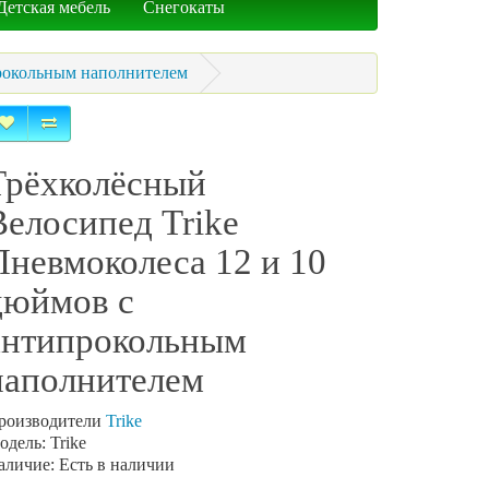
Детская мебель
Снегокаты
прокольным наполнителем
Трёхколёсный
Велосипед Trike
Пневмоколеса 12 и 10
дюймов с
антипрокольным
наполнителем
роизводители
Trike
одель: Trike
аличие: Есть в наличии